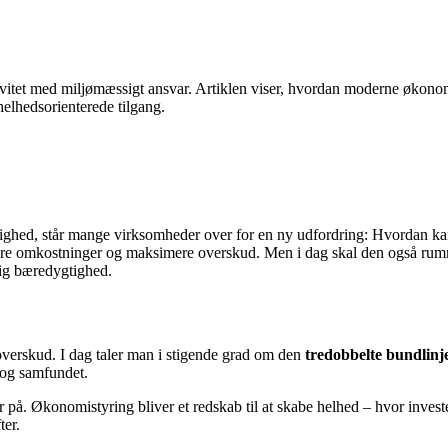
ivitet med miljømæssigt ansvar. Artiklen viser, hvordan moderne økon
helhedsorienterede tilgang.
ighed, står mange virksomheder over for en ny udfordring: Hvordan kan
cere omkostninger og maksimere overskud. Men i dag skal den også rumm
ig bæredygtighed.
overskud. I dag taler man i stigende grad om den
tredobbelte bundlinj
 og samfundet.
. Økonomistyring bliver et redskab til at skabe helhed – hvor investeri
ter.