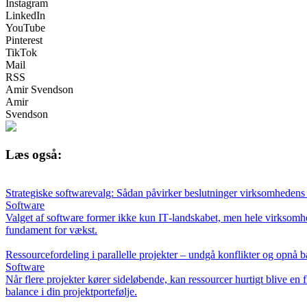
Instagram
LinkedIn
YouTube
Pinterest
TikTok
Mail
RSS
Amir Svendson
Amir
Svendson
Læs også:
Strategiske softwarevalg: Sådan påvirker beslutninger virksomhedens
Software
Valget af software former ikke kun IT‑landskabet, men hele virksomhe
fundament for vækst.
Ressourcefordeling i parallelle projekter – undgå konflikter og opnå 
Software
Når flere projekter kører sideløbende, kan ressourcer hurtigt blive en 
balance i din projektportefølje.