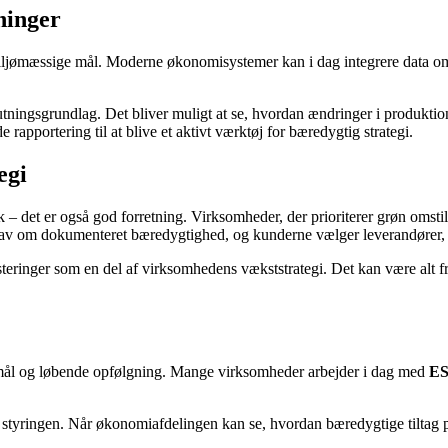
ninger
g miljømæssige mål. Moderne økonomisystemer kan i dag integrere data o
lutningsgrundlag. Det bliver muligt at se, hvordan ændringer i produkti
pportering til at blive et aktivt værktøj for bæredygtig strategi.
egi
 – det er også god forretning. Virksomheder, der prioriterer grøn omstil
d krav om dokumenteret bæredygtighed, og kunderne vælger leverandører, 
eringer som en del af virksomhedens vækststrategi. Det kan være alt fra
 mål og løbende opfølgning. Mange virksomheder arbejder i dag med
ES
 i styringen. Når økonomiafdelingen kan se, hvordan bæredygtige tiltag p