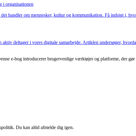
 i organisationen
 det handler om mennesker, kultur og kommunikation. Få indsigt i, hvo
en aktiv deltager i vores digitale samarbejde. Artiklen undersøger, hvor
Denne e-bog introducerer brugervenlige værktøjer og platforme, der gør d
spolitik. Du kan altid afmelde dig igen.