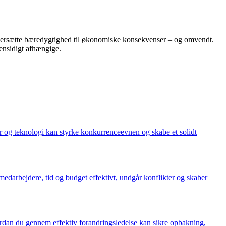
oversætte bæredygtighed til økonomiske konsekvenser – og omvendt.
ensidigt afhængige.
r og teknologi kan styrke konkurrenceevnen og skabe et solidt
 medarbejdere, tid og budget effektivt, undgår konflikter og skaber
rdan du gennem effektiv forandringsledelse kan sikre opbakning,