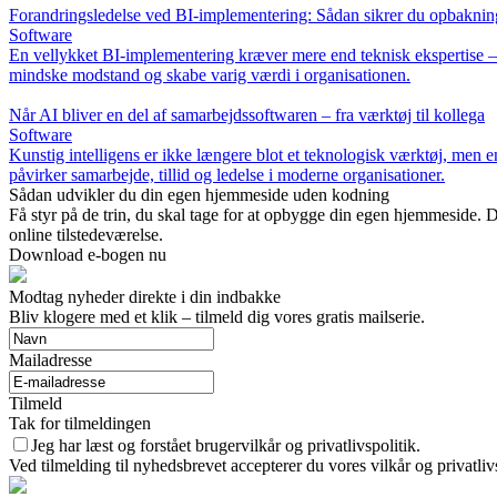
Forandringsledelse ved BI-implementering: Sådan sikrer du opbakning
Software
En vellykket BI-implementering kræver mere end teknisk ekspertise –
mindske modstand og skabe varig værdi i organisationen.
Når AI bliver en del af samarbejdssoftwaren – fra værktøj til kollega
Software
Kunstig intelligens er ikke længere blot et teknologisk værktøj, men 
påvirker samarbejde, tillid og ledelse i moderne organisationer.
Sådan udvikler du din egen hjemmeside uden kodning
Få styr på de trin, du skal tage for at opbygge din egen hjemmeside. 
online tilstedeværelse.
Download e-bogen nu
Modtag nyheder direkte i din indbakke
Bliv klogere med et klik – tilmeld dig vores gratis mailserie.
Mailadresse
Tilmeld
Tak for tilmeldingen
Jeg har læst og forstået brugervilkår og privatlivspolitik.
Ved tilmelding til nyhedsbrevet accepterer du vores vilkår og privatliv