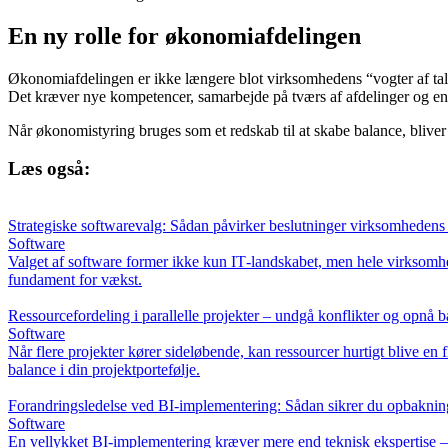
En ny rolle for økonomiafdelingen
Økonomiafdelingen er ikke længere blot virksomhedens “vogter af tal
Det kræver nye kompetencer, samarbejde på tværs af afdelinger og e
Når økonomistyring bruges som et redskab til at skabe balance, blive
Læs også:
Strategiske softwarevalg: Sådan påvirker beslutninger virksomhedens
Software
Valget af software former ikke kun IT‑landskabet, men hele virksomhe
fundament for vækst.
Ressourcefordeling i parallelle projekter – undgå konflikter og opnå 
Software
Når flere projekter kører sideløbende, kan ressourcer hurtigt blive en 
balance i din projektportefølje.
Forandringsledelse ved BI-implementering: Sådan sikrer du opbakning
Software
En vellykket BI-implementering kræver mere end teknisk ekspertise –