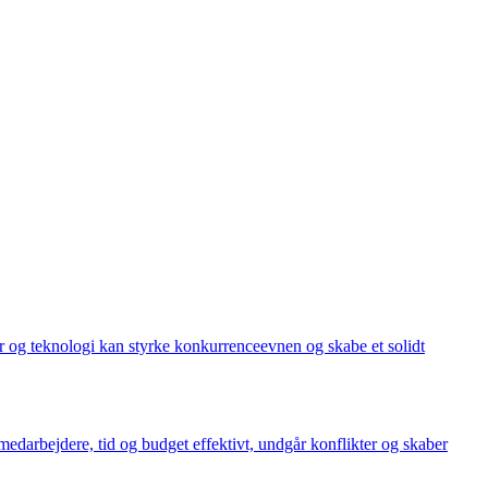
r og teknologi kan styrke konkurrenceevnen og skabe et solidt
 medarbejdere, tid og budget effektivt, undgår konflikter og skaber