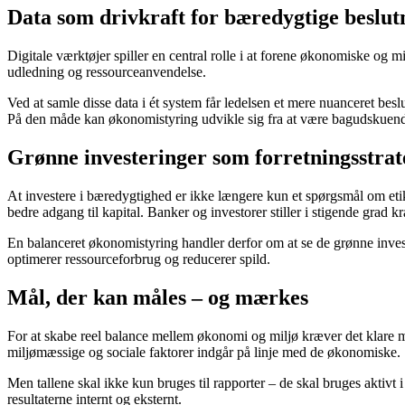
Data som drivkraft for bæredygtige beslut
Digitale værktøjer spiller en central rolle i at forene økonomiske o
udledning og ressourceanvendelse.
Ved at samle disse data i ét system får ledelsen et mere nuanceret bes
På den måde kan økonomistyring udvikle sig fra at være bagudskuende ra
Grønne investeringer som forretningsstrat
At investere i bæredygtighed er ikke længere kun et spørgsmål om etik
bedre adgang til kapital. Banker og investorer stiller i stigende gra
En balanceret økonomistyring handler derfor om at se de grønne invest
optimerer ressourceforbrug og reducerer spild.
Mål, der kan måles – og mærkes
For at skabe reel balance mellem økonomi og miljø kræver det klare
miljømæssige og sociale faktorer indgår på linje med de økonomiske.
Men tallene skal ikke kun bruges til rapporter – de skal bruges aktivt
resultaterne internt og eksternt.