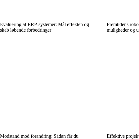
Evaluering af ERP-systemer: Mål effekten og
Fremtidens robo
skab løbende forbedringer
muligheder og u
Modstand mod forandring: Sådan får du
Effektive projek