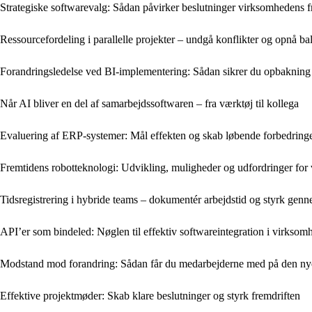
Strategiske softwarevalg: Sådan påvirker beslutninger virksomhedens f
Ressourcefordeling i parallelle projekter – undgå konflikter og opnå ba
Forandringsledelse ved BI-implementering: Sådan sikrer du opbakning 
Når AI bliver en del af samarbejdssoftwaren – fra værktøj til kollega
Evaluering af ERP-systemer: Mål effekten og skab løbende forbedring
Fremtidens robotteknologi: Udvikling, muligheder og udfordringer for
Tidsregistrering i hybride teams – dokumentér arbejdstid og styrk gen
API’er som bindeled: Nøglen til effektiv softwareintegration i virksom
Modstand mod forandring: Sådan får du medarbejderne med på den nye 
Effektive projektmøder: Skab klare beslutninger og styrk fremdriften