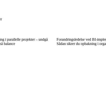
er
ng i parallelle projekter – undgå
Forandringsledelse ved BI-imple
nå balance
Sådan sikrer du opbakning i orga