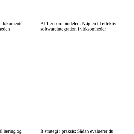
 – dokumentér
API’er som bindeled: Nøglen til effektiv
gheden
softwareintegration i virksomheder
til læring og
It-strategi i praksis: Sådan evaluerer du