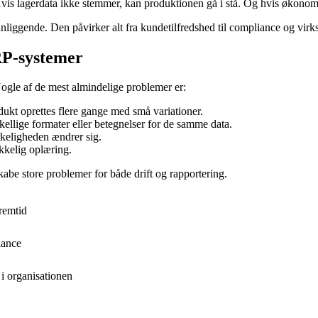
 Hvis lagerdata ikke stemmer, kan produktionen gå i stå. Og hvis økonomi
 anliggende. Den påvirker alt fra kundetilfredshed til compliance og virk
RP-systemer
ogle af de mest almindelige problemer er:
ukt oprettes flere gange med små variationer.
kellige formater eller betegnelser for de samme data.
irkeligheden ændrer sig.
ækkelig oplæring.
abe store problemer for både drift og rapportering.
remtid
lance
i organisationen