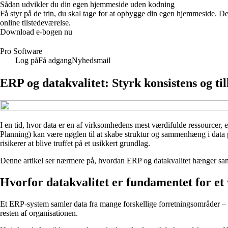
Sådan udvikler du din egen hjemmeside uden kodning
Få styr på de trin, du skal tage for at opbygge din egen hjemmeside. De
online tilstedeværelse.
Download e-bogen nu
Pro Software
Log på
Få adgang
Nyhedsmail
ERP og datakvalitet: Styrk konsistens og til
I en tid, hvor data er en af virksomhedens mest værdifulde ressourcer, 
Planning) kan være nøglen til at skabe struktur og sammenhæng i data p
risikerer at blive truffet på et usikkert grundlag.
Denne artikel ser nærmere på, hvordan ERP og datakvalitet hænger samm
Hvorfor datakvalitet er fundamentet for e
Et ERP-system samler data fra mange forskellige forretningsområder – øk
resten af organisationen.