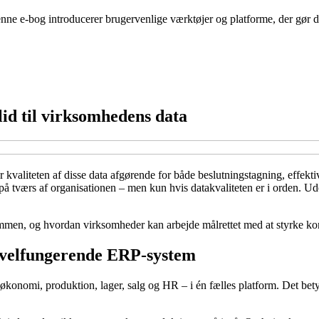
nne e-bog introducerer brugervenlige værktøjer og platforme, der gør de
lid til virksomhedens data
er kvaliteten af disse data afgørende for både beslutningstagning, effek
å tværs af organisationen – men kun hvis datakvaliteten er i orden. Ude
en, og hvordan virksomheder kan arbejde målrettet med at styrke konsis
t velfungerende ERP-system
onomi, produktion, lager, salg og HR – i én fælles platform. Det betyder