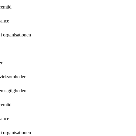
remtid
lance
i organisationen
er
 virksomheder
nemsigtigheden
remtid
lance
i organisationen