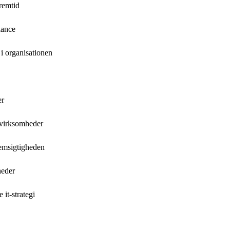
remtid
lance
i organisationen
er
 virksomheder
nemsigtigheden
heder
it-strategi