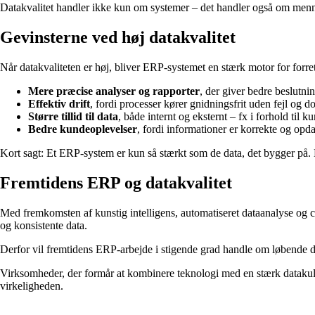
Datakvalitet handler ikke kun om systemer – det handler også om mennes
Gevinsterne ved høj datakvalitet
Når datakvaliteten er høj, bliver ERP-systemet en stærk motor for forr
Mere præcise analyser og rapporter
, der giver bedre beslutni
Effektiv drift
, fordi processer kører gnidningsfrit uden fejl og d
Større tillid til data
, både internt og eksternt – fx i forhold til
Bedre kundeoplevelser
, fordi informationer er korrekte og opd
Kort sagt: Et ERP-system er kun så stærkt som de data, det bygger på. Nå
Fremtidens ERP og datakvalitet
Med fremkomsten af kunstig intelligens, automatiseret dataanalyse og 
og konsistente data.
Derfor vil fremtidens ERP-arbejde i stigende grad handle om løbende d
Virksomheder, der formår at kombinere teknologi med en stærk datakultur, 
virkeligheden.