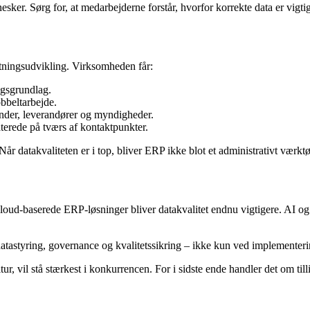
ker. Sørg for, at medarbejderne forstår, hvorfor korrekte data er vigti
etningsudvikling. Virksomheden får:
ngsgrundlag.
obbeltarbejde.
 kunder, leverandører og myndigheder.
aterede på tværs af kontaktpunkter.
r datakvaliteten er i top, bliver ERP ikke blot et administrativt værktøj
cloud-baserede ERP-løsninger bliver datakvalitet endnu vigtigere. AI o
atastyring, governance og kvalitetssikring – ikke kun ved implementer
vil stå stærkest i konkurrencen. For i sidste ende handler det om tillid –