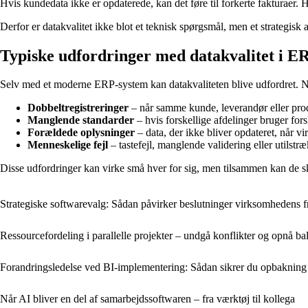
Hvis kundedata ikke er opdaterede, kan det føre til forkerte fakturaer.
Derfor er datakvalitet ikke blot et teknisk spørgsmål, men et strategisk
Typiske udfordringer med datakvalitet i E
Selv med et moderne ERP-system kan datakvaliteten blive udfordret. N
Dobbeltregistreringer
– når samme kunde, leverandør eller prod
Manglende standarder
– hvis forskellige afdelinger bruger fors
Forældede oplysninger
– data, der ikke bliver opdateret, når v
Menneskelige fejl
– tastefejl, manglende validering eller utilstr
Disse udfordringer kan virke små hver for sig, men tilsammen kan de sk
Strategiske softwarevalg: Sådan påvirker beslutninger virksomhedens f
Ressourcefordeling i parallelle projekter – undgå konflikter og opnå ba
Forandringsledelse ved BI-implementering: Sådan sikrer du opbakning 
Når AI bliver en del af samarbejdssoftwaren – fra værktøj til kollega