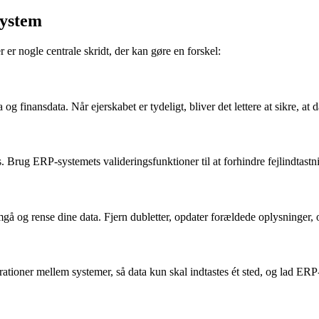
system
 er nogle centrale skridt, der kan gøre en forskel:
g finansdata. Når ejerskabet er tydeligt, bliver det lettere at sikre, at 
s. Brug ERP-systemets valideringsfunktioner til at forhindre fejlindtastn
 og rense dine data. Fjern dubletter, opdater forældede oplysninger, og
rationer mellem systemer, så data kun skal indtastes ét sted, og lad ER