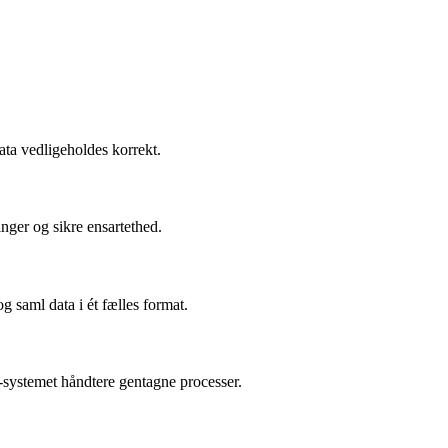
data vedligeholdes korrekt.
inger og sikre ensartethed.
 saml data i ét fælles format.
P-systemet håndtere gentagne processer.